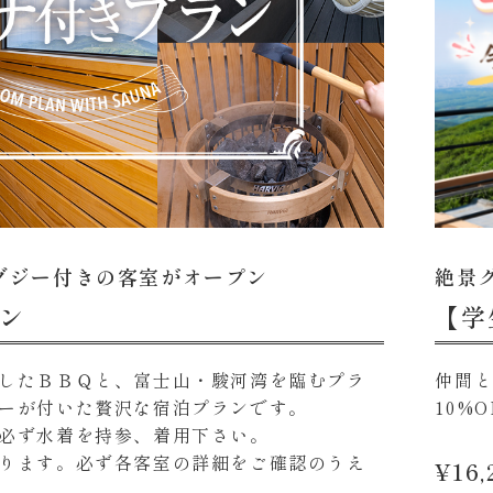
ャグジー付きの客室がオープン
絶景
ン
【学
したＢＢＱと、富士山・駿河湾を臨むプラ
仲間
ーが付いた贅沢な宿泊プランです。
10%
必ず水着を持参、着用下さい。
ります。必ず各客室の詳細をご確認のうえ
¥16,
。