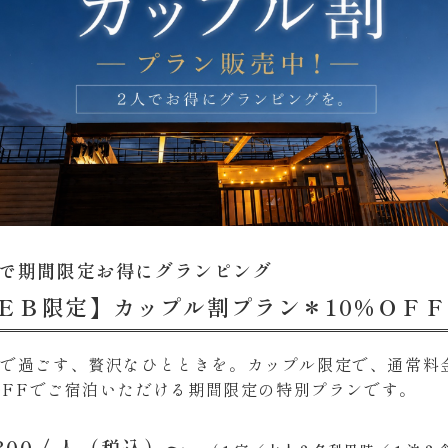
様で期間限定お得にグランピング
ＥＢ限定】カップル割プラン＊10％ＯＦ
りで過ごす、贅沢なひとときを。カップル限定で、通常料
 OFFでご宿泊いただける期間限定の特別プランです。
300
/ 人（税込）〜