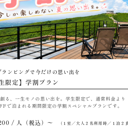
グランピングで今だけの思い出を
生限定】学割プラン
と創る、一生モノの思い出を。学生限定で、通常料金より
OFFで泊まれる期間限定の学割スペシャルプランです。
200
/ 人（税込）〜
（１室／大人２名利用時／１泊２