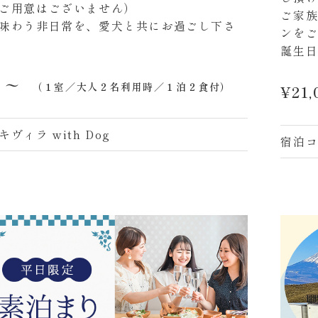
ご用意はございません）
ご家
味わう非日常を、愛犬と共にお過ごし下さ
ンを
誕生
）〜
（１室／大人２名利用時／１泊２食付）
¥21,
ィラ with Dog
宿泊