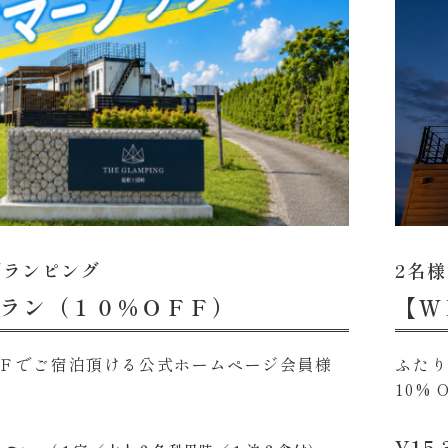
グランピング
2名
ラン（１０％ＯＦＦ）
【Ｗ
Ｆでご宿泊頂ける公式ホームページ会員様
ふた
10%
）〜
¥15,