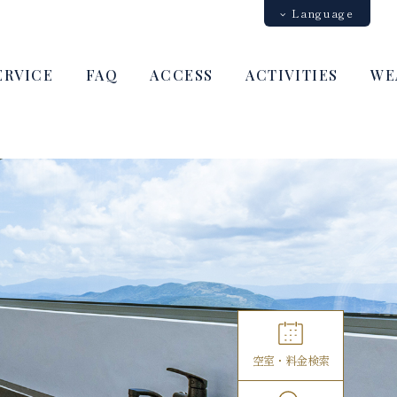
Language
中文（簡体字）
中文（繁体字）
English
日本語
ERVICE
FAQ
ACCESS
ACTIVITIES
WE
空室・料金検索