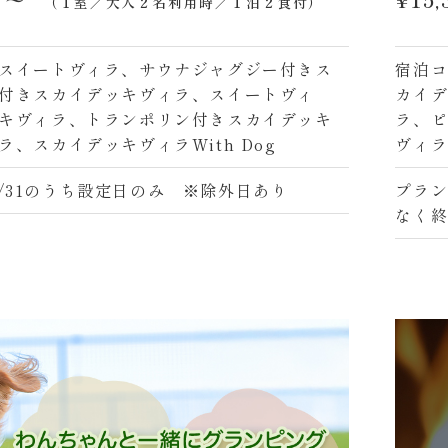
（１室／大人２名利用時／１泊２食付）
スイートヴィラ、サウナジャグジー付きス
宿泊
付きスカイデッキヴィラ、スイートヴィ
カイ
キヴィラ、トランポリン付きスカイデッキ
ラ、
、スカイデッキヴィラWith Dog
ヴィラ
～8/31のうち設定日のみ ※除外日あり
プラン
なく