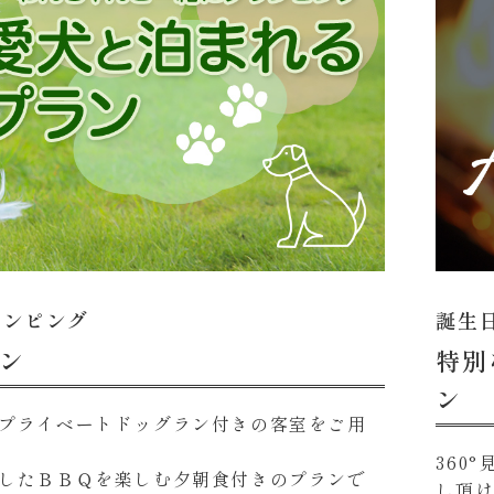
ランピング
誕生
ン
特別
ン
プライベートドッグラン付きの客室をご用
360
したＢＢＱを楽しむ夕朝食付きのプランで
し頂