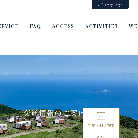
Language
中文（簡体字）
中文（繁体字）
English
日本語
ERVICE
FAQ
ACCESS
ACTIVITIES
WE
交通情報のご案内
空室・料金検索