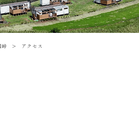
国峠
>
アクセス